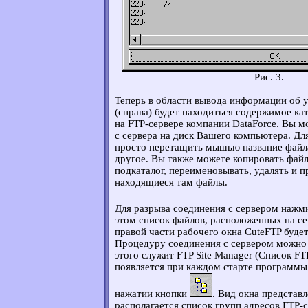
Рис. 3.
Теперь в области вывода информации об 
(справа) будет находиться содержимое ка
на FTP-сервере компании DataForce. Вы 
с сервера на диск Вашего компьютера. Дл
просто перетащить мышью название файла
другое. Вы также можете копировать фа
подкаталог, переименовывать, удалять и 
находящиеся там файлы.
Для разрыва соединения с сервером нажм
этом список файлов, расположенных на сер
правой части рабочего окна CuteFTP будет
Процедуру соединения с сервером можно 
этого служит FTP Site Manager (Список FT
появляется при каждом старте программы
нажатии кнопки
. Вид окна представл
располагается список групп адресов FTP-с