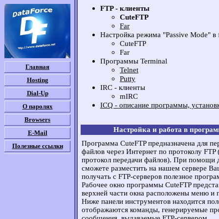
FTP - клиенты
CuteFTP
Far
Настройка режима "Passive Mode" в 
CuteFTP
Far
Программы Terminal
Главная
Telnet
Putty
Hosting
IRC - клиенты
Dial-Up
mIRC
ICQ - описание программы, установк
О паролях
Browsers
Настройка и работа в програм
E-Mail
Программа CuteFTP предназначена для пе
Полезные ссылки
файлов через Интернет по протоколу FTP (Fi
протокол передачи файлов). При помощи
сможете разместить на нашем сервере Ва
получать с FTP-серверов полезное програ
Рабочее окно программы CuteFTP представ
верхней части окна расположены меню и 
Ниже панели инструментов находится пол
отображаются команды, генерируемые пр
сообщения, выдаваемые FTP-сервером.