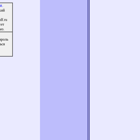
и.
кий
df.ru
ует
мо.
ароль
ься