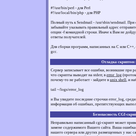
#!/usr/bin/perl - для Perl
#!/usr/local/bin/php - для PHP
Полный путь к Sendmail - /usr/sbin/sendmail. При
забывайте указывать правильный адрес отправи
опции -f командной строки. Иначе к Вам не дойд
ответы получателей.
Для сборки программ, написанных на C или C++, 
gcc.
Отладка скриптов:
Сервер записывает все ошибки, возникшие при раб
что скрипты выводят на stderr, в
error_log
(проток
почему-то не работает - зайдите в
unix shell
, и н
tail ~/logs/error_log
и Вы увидите последние строчки error_log, среди
информация об ошибках, препятствующих выпол
Безопасность CGI-скри
Неправильно написанный cgi-скрипт может прив
замене содержимого Вашего сайта. Ваша ошибка 
нашего сервера или других размещенных у нас с