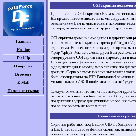
CGI скрипты пользоват
При написании CGI скриптов Вы можете использов
Вы предпочитаете писать на компилируемых язык
рекомендуем Вам компилировать исходные текст
сервере, используя компилятор gcc. Скрипты вып
CGI скрипты должны находиться в директории p
Главная
расположенные в поддиректориях public_html/cgi
скриптами. Во всех остальных директориях выпо
Hosting
*.php *.php3. Мы не рекомендуем Вам располага
генерируемые CGI скриптами в директории и под
Dial-Up
Права доступа к файлам скриптов следует установи
О паролях
в документации к какому-либо скрипту предлагаю
доступа. Сервер автоматически выставляет такие
Browsers
были скопированы по FTP.
Внимание!
закачивать
можно только в ASCII mode, иначе они не будут р
E-Mail
Полезные ссылки
Следует отметить, что мы не производим аудит C
работоспособности и безопасности. В случае, ес
представляет угрозу для функционирования сист
право прерывать их выполнение.
Выполнение скрипто
Скрипты работают под Вашим UID и обладают те
и Вы. В первой строке файлов скриптов, написан
полный путь к интерпретатору языка: