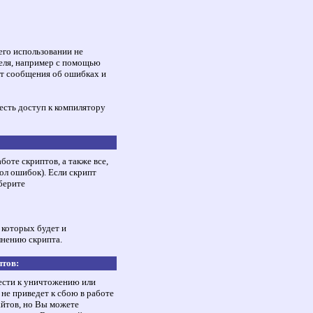
 его использовании не
теля, например с помощью
ут сообщения об ошибках и
есть доступ к компилятору
оте скриптов, а также все,
ол ошибок). Если скрипт
аберите
 которых будет и
нению скрипта.
птов:
ести к уничтожению или
не приведет к сбою в работе
айтов, но Вы можете