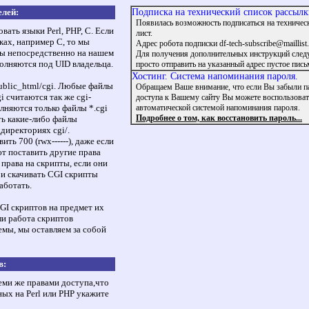
елей:
Подписка на технический список рассылк
Появилась возможность подписаться на техничес
ать языки Perl, PHP, C. Если
лист.
ах, например С, то мы
Адрес робота подписки df-tech-subscribe@maillist.
ы непосредственно на нашем
Для получения дополнительных инструкций след
олняются под UID владельца.
просто отправить на указанный адрес пустое пись
Хостинг. Система напоминания пароля.
ublic_html/cgi. Любые файлы
Обращаем Ваше внимание, что если Вы забыли п
 считаются так же cgi-
доступа к Вашему сайту Вы можете воспользоват
лняются только файлы *.cgi
автоматической системой напоминания пароля.
Подробнее о том, как восстановить пароль...
ть какие-либо файлы
директориях cgi/.
ть 700 (rwx------), даже если
т поставить другие права
 права на скрипты, если они
 и скачивать CGI скрипты
аботать.
GI скриптов на предмет их
ли работа скриптов
емы, мы оставляем за собой
в:
ми же правами доступа,что
ных на Perl или PHP укажите